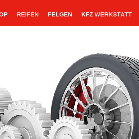
OP
REIFEN
FELGEN
KFZ WERKSTATT