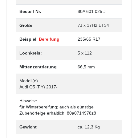
Bestell-Nr.
80A 601 025 J
Größe
7J x 17H2 ET34
Beispiel
Bereifung
235/65 R17
Lochkreis:
5 x 112
Mittenzentrierung
66,5 mm
Modell(e)
Audi Q5 (FY) 2017-
Hinweise
für Winterbereifung; auch als günstige
Zubehörfelge erhältlich: 80a0714978z8
Gewicht
ca. 12,3 Kg